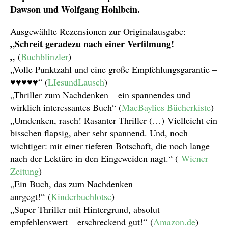
Dawson und Wolfgang Hohlbein.
Ausgewählte Rezensionen zur Originalausgabe:
„Schreit geradezu nach einer Verfilmung!
„
(
Buchblinzler
)
„Volle Punktzahl und eine große Empfehlungsgarantie –
♥♥♥♥♥“ (
LIesundLausch
)
„Thriller zum Nachdenken – ein spannendes und
wirklich interessantes Buch“ (
MacBaylies Bücherkiste
)
„Umdenken, rasch! Rasanter Thriller (…) Vielleicht ein
bisschen flapsig, aber sehr spannend. Und, noch
wichtiger: mit einer tieferen Botschaft, die noch lange
nach der Lektüre in den Eingeweiden nagt.“ (
Wiener
Zeitung
)
„Ein Buch, das zum Nachdenken
anrgegt!“ (
Kinderbuchlotse
)
„Super Thriller mit Hintergrund, absolut
empfehlenswert – erschreckend gut!“ (
Amazon.de
)