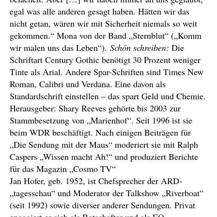
egal was alle anderen gesagt haben. Hätten wir das
nicht getan, wären wir mit Sicherheit niemals so weit
gekommen.“ Mona von der Band „Sternblut“ („Komm
wir malen uns das Leben“).
Schön schreiben:
Die
Schriftart Century Gothic benötigt 30 Prozent weniger
Tinte als Arial. Andere Spar-Schriften sind Times New
Roman, Calibri und Verdana. Eine davon als
Standardschrift einstellen – das spart Geld und Chemie.
Herausgeber: Shary Reeves gehörte bis 2003 zur
Stammbesetzung von „Marienhof“. Seit 1996 ist sie
beim WDR beschäftigt. Nach einigen Beiträgen für
„Die Sendung mit der Maus“ moderiert sie mit Ralph
Caspers „Wissen macht Ah!“ und produziert Berichte
für das Magazin „Cosmo TV“
Jan Hofer, geb. 1952, ist Chefsprecher der ARD-
„tagesschau“ und Moderator der Talkshow „Riverboat“
(seit 1992) sowie diverser anderer Sendungen. Privat
engagiert er sich als Botschafter und als EQ-