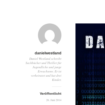
danielwestland
Daniel Westland schreibt
Sachbücher und Thriller für
Jugendliche und junge
Erwachsene. Er ist
verheiratet und hat drei
Kinder.
Veröffentlicht
26. Juni 2014